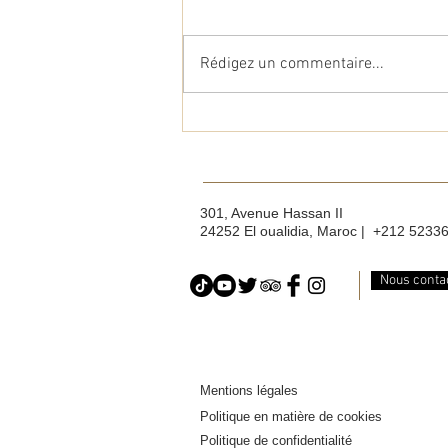
Rédigez un commentaire...
Bien-être spa Oualidia :
Relaxez-vous dans les
meilleurs spas à Oualidia
301, Avenue Hassan II
24252 El oualidia, Maroc | +212 5233
Nous conta
Mentions légales
Politique en matière de cookies
Politique de confidentialité