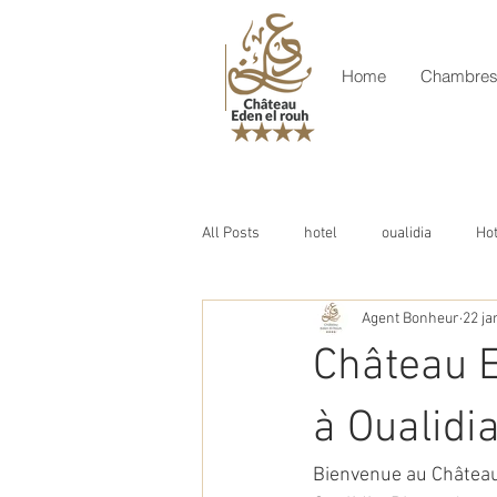
Home
Chambre
All Posts
hotel
oualidia
Ho
Agent Bonheur
22 ja
Château E
à Oualidi
Bienvenue au Château 