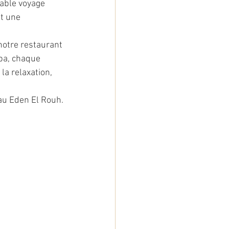
able voyage 
nt une 
notre restaurant 
pa, chaque 
la relaxation, 
eau Eden El Rouh.