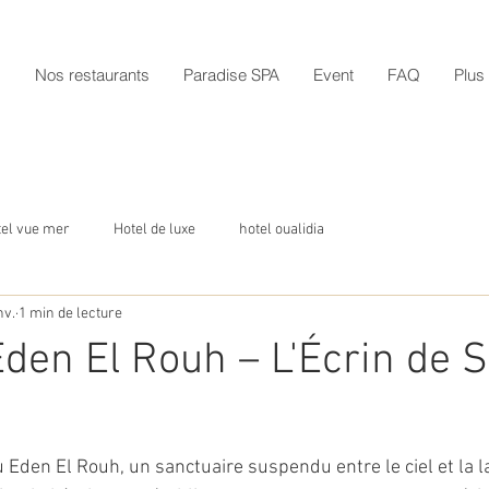
s
Nos restaurants
Paradise SPA
Event
FAQ
Plus
tel vue mer
Hotel de luxe
hotel oualidia
nv.
1 min de lecture
den El Rouh – L'Écrin de S
a
Eden El Rouh, un sanctuaire suspendu entre le ciel et la l