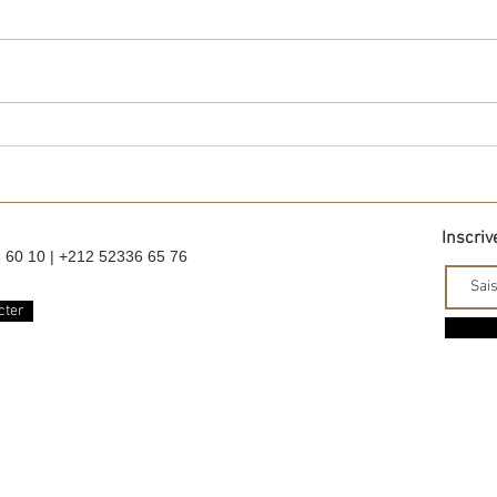
Déte
Team Building Oualidia
Inscriv
6 60 10 | +212 52336 65 76
cter