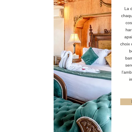
La 
chaqu
cos
har
apai
choix 
b
ba
ser
l’amb
i