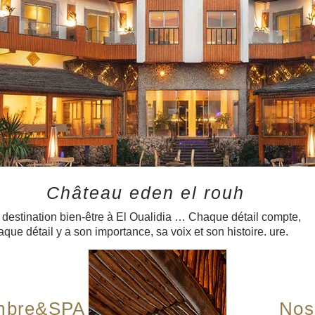
Château eden el rouh
 votre être interne et vous guider avec un grand amour.
 destination bien-être à El Oualidia … Chaque détail compte,
aque détail y a son importance, sa voix et son histoire. ure.
mbre&SPA
Nos