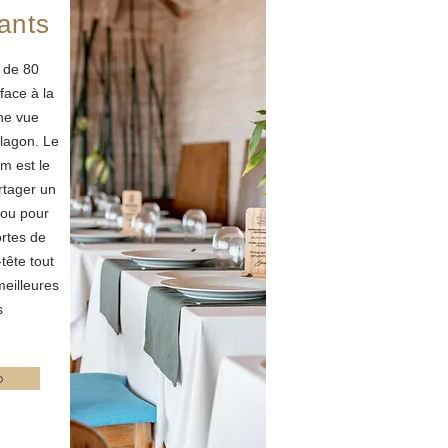
ants
 de 80
face à la
ne vue
 lagon. Le
m est le
rtager un
 ou pour
rtes de
tête tout
meilleures
és
o