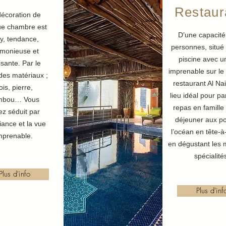
Restaur
décoration de
e chambre est
D’une capacité
y, tendance,
personnes, situé 
monieuse et
piscine avec u
sante. Par le
imprenable sur le
des matériaux ;
restaurant Al Nai
ois, pierre,
lieu idéal pour pa
mbou… Vous
repas en famille
ez séduit par
déjeuner aux po
iance et la vue
l’océan en tête-à-
mprenable.
en dégustant les 
spécialit
Plus d'info
Plus d'inf