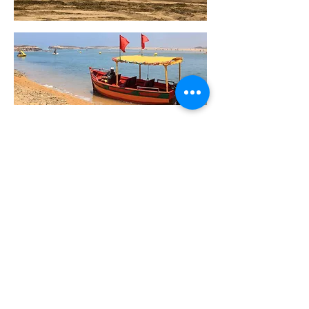
301, Avenida Hassan II
24252 El oualidia, Marruecos |
+212 52336
60 10
|
+212 52336 65 76
Contáctenos
Suscríbete a nuestra lista de
promociones