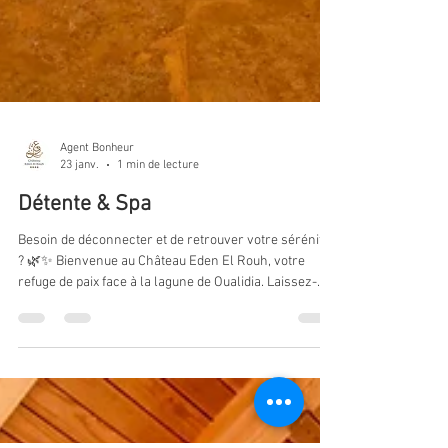
Agent Bonheur
23 janv.
1 min de lecture
Détente & Spa
Besoin de déconnecter et de retrouver votre sérénité
? 🌿✨ Bienvenue au Château Eden El Rouh, votre
refuge de paix face à la lagune de Oualidia. Laissez-
vous porter par la douceur de notre Spa Paradis,
profitez d'un soin relaxant et redécouvrez le véritable
sens du bien-être. Ici, le temps s'arrête pour laisser
place à l'essentiel : Vous. 🤍 💆‍♀️ Soins & Spa 🌊 Vue
imprenable 🥗 Cuisine saine et gourmande Réservez