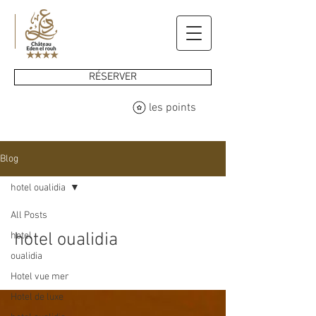
RÉSERVER
les points
Blog
hotel oualidia
All Posts
hotel oualidia
hotel
oualidia
Hotel vue mer
Hotel de luxe