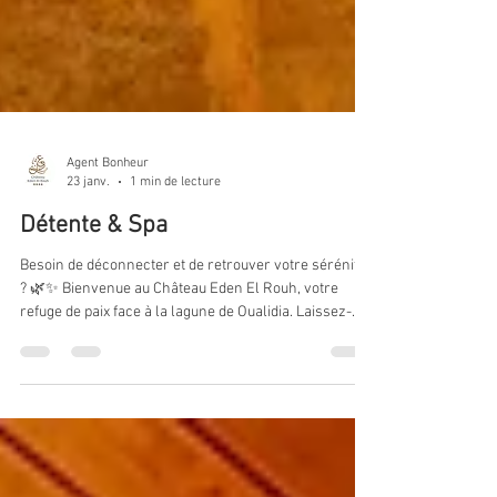
Agent Bonheur
23 janv.
1 min de lecture
Détente & Spa
Besoin de déconnecter et de retrouver votre sérénité
? 🌿✨ Bienvenue au Château Eden El Rouh, votre
refuge de paix face à la lagune de Oualidia. Laissez-
vous porter par la douceur de notre Spa Paradis,
profitez d'un soin relaxant et redécouvrez le véritable
sens du bien-être. Ici, le temps s'arrête pour laisser
place à l'essentiel : Vous. 🤍 💆‍♀️ Soins & Spa 🌊 Vue