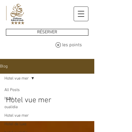
RÉSERVER
les points
Blog
Hotel vue mer
All Posts
Hotel vue mer
hotel
oualidia
Hotel vue mer
Hotel de luxe