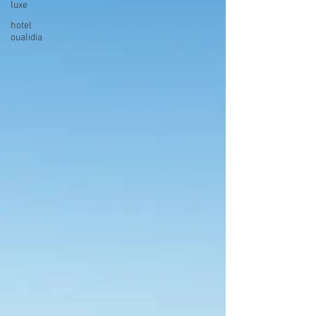
luxe
hotel
oualidia